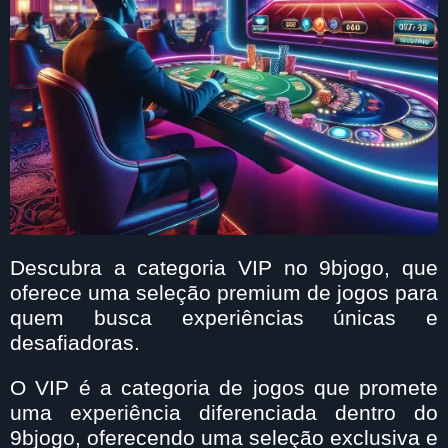
Descubra a categoria VIP no 9bjogo, que
oferece uma seleção premium de jogos para
quem busca experiências únicas e
desafiadoras.
O VIP é a categoria de jogos que promete
uma experiência diferenciada dentro do
9bjogo, oferecendo uma seleção exclusiva e