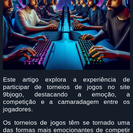
Este artigo explora a experiência de
participar de torneios de jogos no site
9bjogo, destacando a emoção, a
competição e a camaradagem entre os
jogadores.
Os torneios de jogos têm se tornado uma
das formas mais emocionantes de competir