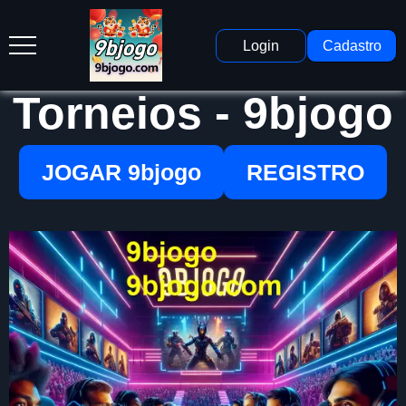
Login
Cadastro
Torneios - 9bjogo
JOGAR 9bjogo
REGISTRO