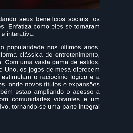
dando seus benefícios sociais, os
os. Enfatiza como eles se tornaram
e interativa.
 popularidade nos últimos anos,
forma clássica de entretenimento,
a. Com uma vasta gama de estilos,
t e Uno, os jogos de mesa oferecem
estimulam o raciocínio lógico e a
es, onde novos títulos e expansões
ambém estão ampliando o acesso a
Com comunidades vibrantes e um
ivo, tornando-se uma parte integral