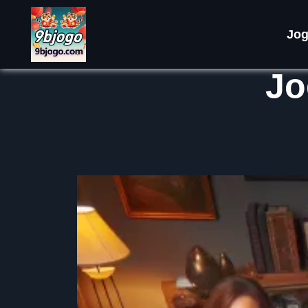
Jog
Jo