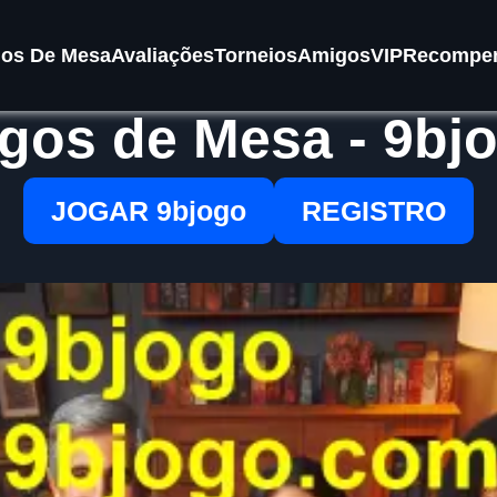
os De Mesa
Avaliações
Torneios
Amigos
VIP
Recompe
gos de Mesa - 9bj
JOGAR 9bjogo
REGISTRO